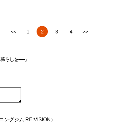
<<
1
2
3
4
>>
暮らしを──」
グジム RE:VISION）
」