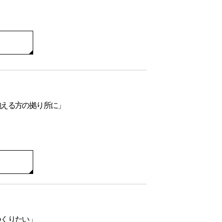
抱える方の拠り所に」
つくりたい」