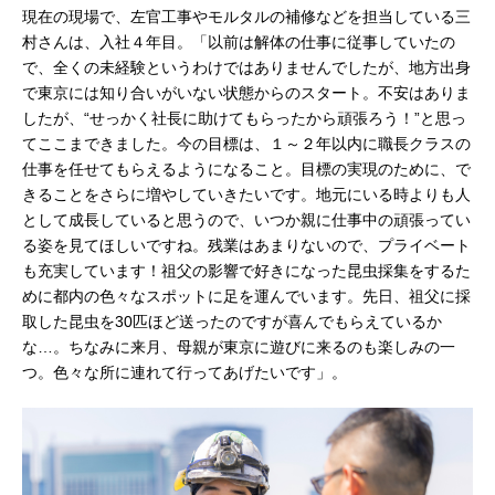
現在の現場で、左官工事やモルタルの補修などを担当している三
村さんは、入社４年目。「以前は解体の仕事に従事していたの
で、全くの未経験というわけではありませんでしたが、地方出身
で東京には知り合いがいない状態からのスタート。不安はありま
したが、“せっかく社長に助けてもらったから頑張ろう！”と思っ
てここまできました。今の目標は、１～２年以内に職長クラスの
仕事を任せてもらえるようになること。目標の実現のために、で
きることをさらに増やしていきたいです。地元にいる時よりも人
として成長していると思うので、いつか親に仕事中の頑張ってい
る姿を見てほしいですね。残業はあまりないので、プライベート
も充実しています！祖父の影響で好きになった昆虫採集をするた
めに都内の色々なスポットに足を運んでいます。先日、祖父に採
取した昆虫を30匹ほど送ったのですが喜んでもらえているか
な…。ちなみに来月、母親が東京に遊びに来るのも楽しみの一
つ。色々な所に連れて行ってあげたいです」。