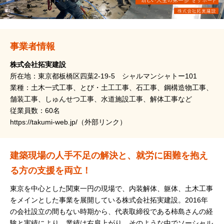
事業者情報
株式会社拓実建設
所在地：東京都板橋区四葉2-19-5 シャルマンシャトー101
業種：土木一式工事、とび・土工工事、石工事、鋼構造物工事、
舗装工事、しゅんせつ工事、水道施設工事、解体工事など
従業員数：60名
https://takumi-web.jp/
（外部リンク）
建築現場の人手不足の解決と、就労に困難を抱え
る方の支援を両立！
東京を中心とした関東一円の現場で、内装解体、躯体、土木工事
をメインとした事業を展開している株式会社拓実建設。2016年
の会社設立の間もない時期から、代表取締役である柿島さんの経
験と実績により、業績は右肩上がり。そのような中でソーシャル