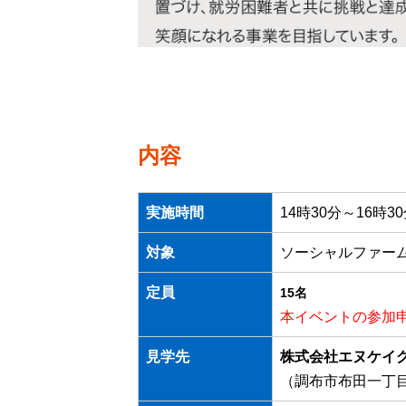
内容
実施時間
14時30分～16時
対象
ソーシャルファー
定員
15名
本イベントの参加
見学先
株式会社エヌケイグ
（調布市布田一丁目2