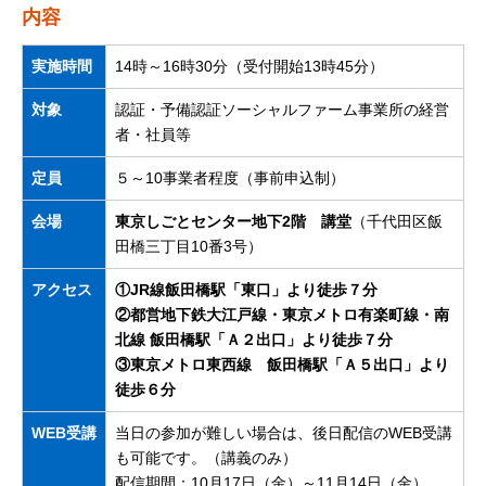
内容
実施時間
14時～16時30分（受付開始13時45分）
対象
認証・予備認証ソーシャルファーム事業所の経営
者・社員等
定員
５～10事業者程度（事前申込制）
会場
東京しごとセンター地下2階 講堂
（千代田区飯
田橋三丁目10番3号）
アクセス
①JR線飯田橋駅「東口」より徒歩７分
②都営地下鉄大江戸線・東京メトロ有楽町線・南
北線 飯田橋駅「Ａ２出口」より徒歩７分
③東京メトロ東西線 飯田橋駅「Ａ５出口」より
徒歩６分
WEB受講
当日の参加が難しい場合は、後日配信のWEB受講
も可能です。（講義のみ）
配信期間：10月17日（金）～11月14日（金）