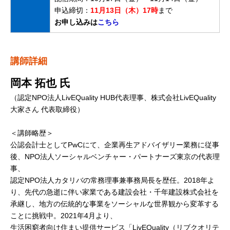
申込締切：
11月13日（木）17時
まで
お申し込みは
こちら
講師詳細
岡本 拓也 氏
（認定NPO法人LivEQuality HUB代表理事、株式会社LivEQuality
大家さん 代表取締役）
＜講師略歴＞
公認会計士としてPwCにて、企業再生アドバイザリー業務に従事
後、NPO法人ソーシャルベンチャー・パートナーズ東京の代表理
事、
認定NPO法人カタリバの常務理事兼事務局長を歴任。2018年よ
り、先代の急逝に伴い家業である建設会社・千年建設株式会社を
承継し、地方の伝統的な事業をソーシャルな世界観から変革する
ことに挑戦中。2021年4月より、
生活困窮者向け住まい提供サービス「LivEQuality（リブクオリテ